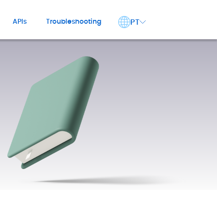
PT
APIs
Troubleshooting