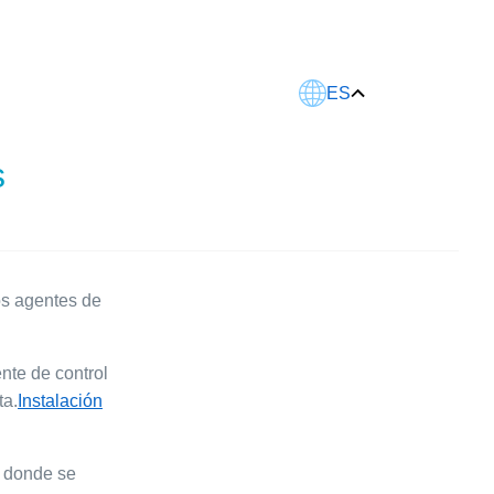
Este artículo fue traducido usando IA.
ES
s
os agentes de
nte de control
ta.
Instalación
e donde se