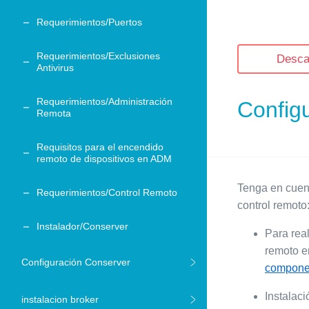
Requerimientos/Puertos
Requerimientos/Exclusiones
Desca
Antivirus
Requerimientos/Administración
Configu
Remota
Requisitos para el encendido
remoto de dispositivos en ADM
Tenga en cuent
Requerimientos/Control Remoto
control remoto
Instalador/Conserver
Para real
remoto en
Configuración Conserver
componen
Instalaci
instalacion broker