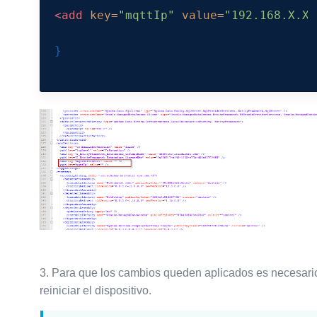
<add
key=
"mqttIp"
value=
"192.168.X.XX
}

3.
Para que los cambios queden aplicados es necesari
reiniciar el dispositivo.