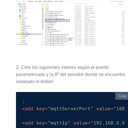
2.
Cree los siguientes valores según el puerto
parametrizado y la IP del servidor donde se encuentra
instalado el bróker.
Copy
Copy
<add
key=
"mqttServerPort"
value=
"1884
<add
key=
"mqttIp"
value=
"192.168.X.XX