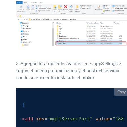
2.
Agregue los siguientes valores en < appSettings >
según el puerto parametrizado y el host del servidor
donde se encuentra instalado el broker.
Copy
Copy
{

<add
key=
"mqttServerPort"
value=
"1884