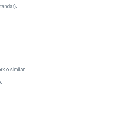
tándar).
k o similar.
.