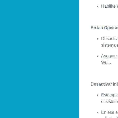
Habilite
En las Opcion
Desactive
sistema a
Asegure 
WoL.
Desactivar Ini
Esta opc
el siste
En ese es