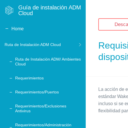
Guía de instalación ADM
Cloud
Desca
Home
Requis
Ruta de Instalación ADM Cloud
dispos
Ruta de Instalación ADM/ Ambientes
Cloud
Requerimientos
La acción de 
Requerimientos/Puertos
estándar Wake 
incluso si se 
Requerimientos/Exclusiones
flexibilidad pa
Antivirus
Requerimientos/Administración