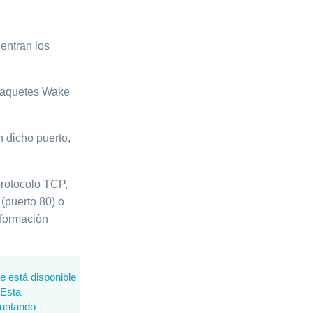
entran los
 paquetes Wake
n dicho puerto,
protocolo TCP,
(puerto 80) o
nformación
 está disponible
 Esta
puntando