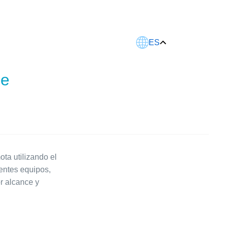
Este artículo fue traducido usando IA.
ES
de
ta utilizando el
entes equipos,
r alcance y