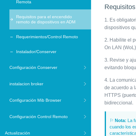
Remota
Requisitos
Requisitos para el encendido
1.
Es obligator
remoto de dispositivos en ADM
dispositivos q
Requerimientos/Control Remoto
2.
Habilite el 
On LAN (WoL) h
Instalador/Conserver
3.
Revise y ajus
Configuración Conserver
evitando bloqu
4.
La comunicac
instalacion broker
de acuerdo a l
HTTPS (puerto 
Configuración Mib Browser
bidireccional.
Configuración Control Remoto
⚐
Nota:
La f
cuando los e
Actualización
característi