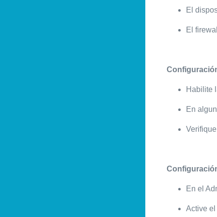
El dispo
El firewa
Configuració
Habilite
En algun
Verifiqu
Configuració
En el Adm
Active el