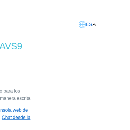
Este artículo fue traducido usando IA.
ES
n AVS9
o para los
 manera escrita.
consola web de
l
Chat desde la