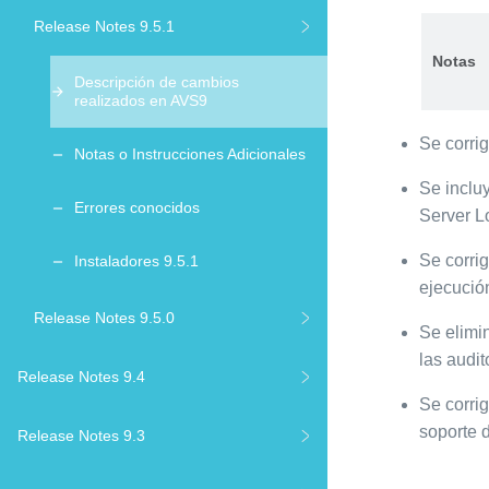
Release Notes 9.5.1
Notas
Descripción de cambios
realizados en AVS9
Se corrig
Notas o Instrucciones Adicionales
Se inclu
Errores conocidos
Server L
Se corri
Instaladores 9.5.1
ejecució
Release Notes 9.5.0
Se elimin
las audit
Release Notes 9.4
Se corrig
soporte d
Release Notes 9.3