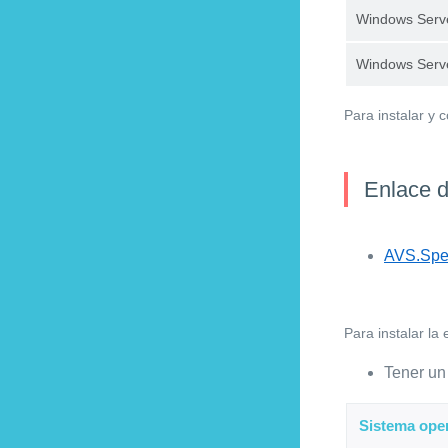
Windows Serv
Windows Serv
Para instalar y c
Enlace d
AVS.Speci
Para instalar la
Tener un 
Sistema oper