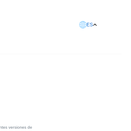
Este artículo fue traducido usando IA.
ES
entes versiones de