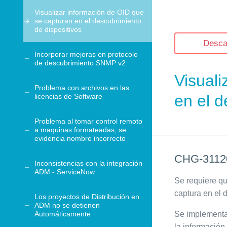
Visualizar información de OID que
se capturan en el descubrimiento
de dispositivos
Desca
Incorporar mejoras en protocolo
de descubrimiento SNMP v2
Visuali
Problema con archivos en las
en el d
licencias de Software
Problema al tomar control remoto
a maquinas formateadas, se
evidencia nombre incorrecto
CHG-3112
Inconsistencias con la integración
ADM - ServiceNow
Se requiere qu
captura en el 
Los proyectos de Distribución en
ADM no se detienen
Automáticamente
Se implementa 
la información