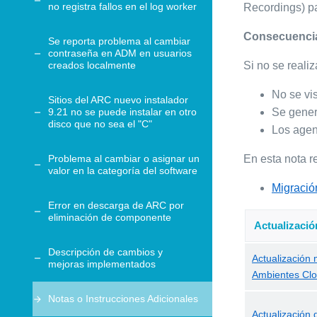
no registra fallos en el log worker
Recordings) pa
Consecuencias
Se reporta problema al cambiar
contraseña en ADM en usuarios
creados localmente
Si no se reali
No se vi
Sitios del ARC nuevo instalador
9.21 no se puede instalar en otro
Se gener
disco que no sea el "C"
Los agen
Problema al cambiar o asignar un
En esta nota r
valor en la categoría del software
Migració
Error en descarga de ARC por
eliminación de componente
Actualizaci
Descripción de cambios y
Actualización
mejoras implementados
Ambientes Cl
Notas o Instrucciones Adicionales
Actualización 