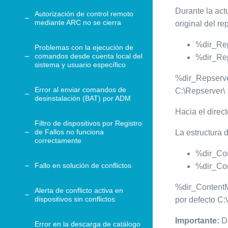
Durante la act
Autorización de control remoto
mediante ARC no se cierra
original del re
%dir_Re
Problemas con la ejecución de
comandos desde cuenta local del
%dir_Re
sistema y usuario específico
%dir_Repserver
Error al enviar comandos de
C:\Repserver\
desinstalación (BAT) por ADM
Hacia el direc
Filtro de dispositivos por Registro
de Fallos no funciona
La estructura d
correctamente
%dir_Co
Fallo en solución de conflictos
%dir_Co
%dir_ContentM
Alerta de conflicto activa en
dispositivos sin conflictos
por defecto C
Importante:
De
Error en la descarga de catálogo