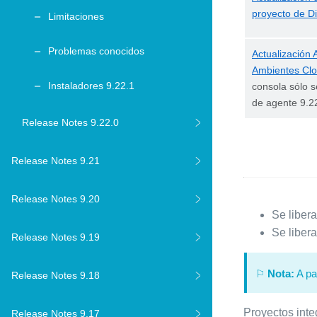
proyecto de D
Limitaciones
Problemas conocidos
Actualización 
Ambientes Cl
Instaladores 9.22.1
consola sólo s
de agente 9.2
Release Notes 9.22.0
Release Notes 9.21
Release Notes 9.20
Se liber
Se liber
Release Notes 9.19
⚐
Nota:
A pa
Release Notes 9.18
Proyectos inte
Release Notes 9.17