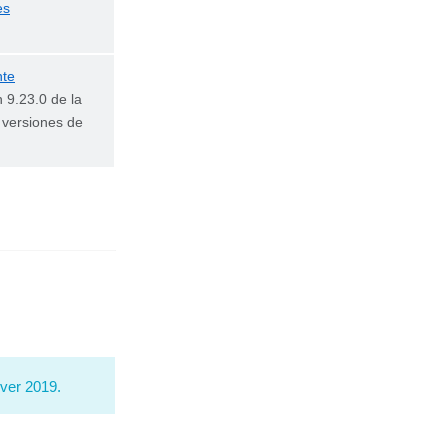
es
nte
n 9.23.0 de la
 versiones de
rver 2019.