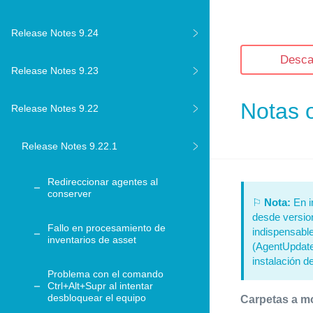
Release Notes 9.24
Desca
Release Notes 9.23
Notas o
Release Notes 9.22
Release Notes 9.22.1
Redireccionar agentes al
conserver
⚐
Nota:
En i
desde version
Fallo en procesamiento de
indispensable
inventarios de asset
(AgentUpdate)
instalación d
Problema con el comando
Ctrl+Alt+Supr al intentar
desbloquear el equipo
Carpetas a m