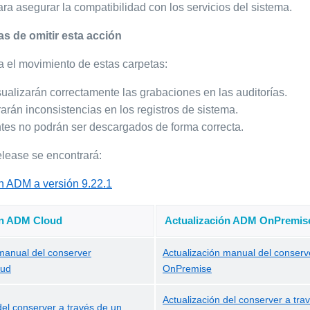
ra asegurar la compatibilidad con los servicios del sistema.
 de omitir esta acción
za el movimiento de estas carpetas:
sualizarán correctamente las grabaciones en las auditorías.
arán inconsistencias en los registros de sistema.
tes no podrán ser descargados de forma correcta.
elease se encontrará:
n ADM a versión 9.22.1
ón ADM Cloud
Actualización ADM OnPremis
 manual del conserver
Actualización manual del conser
oud
OnPremise
Actualización del conserver a tra
del conserver a través de un