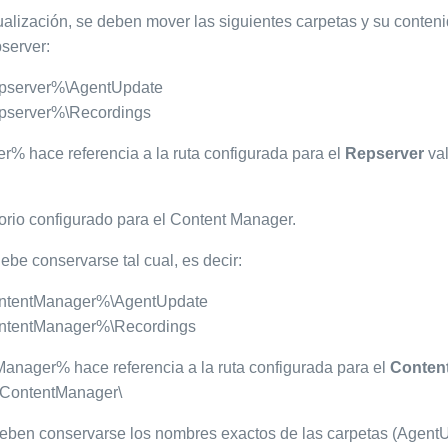
ualización, se deben mover las siguientes carpetas y su conteni
pserver:
pserver%\AgentUpdate
pserver%\Recordings
% hace referencia a la ruta configurada para el
Repserver
val
torio configurado para el Content Manager.
ebe conservarse tal cual, es decir:
ntentManager%\AgentUpdate
ntentManager%\Recordings
anager% hace referencia a la ruta configurada para el
Conten
:\ContentManager\
ben conservarse los nombres exactos de las carpetas (Agent