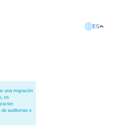
Este artículo fue traducido usando IA.
ES
ar una migración
s, es
ización
 de auditorías e