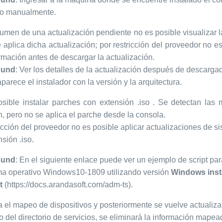
cio manualmente.
sumen de una actualización pendiente no es posible visualizar l
 aplica dicha actualización; por restricción del proveedor no e
rmación antes de descargar la actualización.
ound
: Ver los detalles de la actualización después de descarga
arece el instalador con la versión y la arquitectura.
sible instalar parches con extensión .iso . Se detectan las
, pero no se aplica el parche desde la consola.
icción del proveedor no es posible aplicar actualizaciones de s
sión .iso.
ound
: En el siguiente enlace puede ver un ejemplo de script par
ma operativo Windows10-1809 utilizando versión
Windows insta
t
(https://docs.arandasoft.com/adm-ts).
a el mapeo de dispositivos y posteriormente se vuelve actualiza
del directorio de servicios, se eliminará la información mapeada