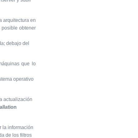
a arquitectura en
s posible obtener
da; debajo del
 máquinas que lo
istema operativo
a actualización
llation
r la información
 de los filtros