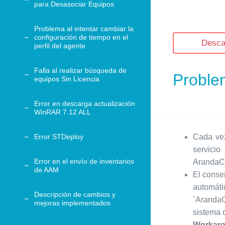
para Desasociar Equipos
Problema al intentar cambiar la
configuración de tiempo en el
Desca
perfil del agente
Falla al realizar búsqueda de
Proble
equipos Sin Licencia
Error en descarga actualización
WinRAR 7.12 ALL
Error STDeploy
Cada vez
servic
Error en el envío de inventarios
ArandaCo
de AAM
El conse
automá
Descripción de cambios y
`ArandaC
mejoras implementados
sistema o
Workar