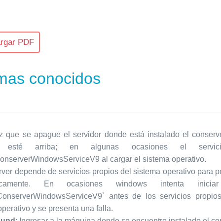
rgar PDF
mas conocidos
 que se apague el servidor donde está instalado el conserve
io esté arriba; en algunas ocasiones el servic
nserverWindowsServiceV9 al cargar el sistema operativo.
rver depende de servicios propios del sistema operativo para p
ticamente. En ocasiones windows intenta inicia
onserverWindowsServiceV9` antes de los servicios propios
perativo y se presenta una falla.
ound
: Ingresar a la máquina donde se encuentre instalado el co