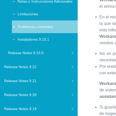
Notas o Instrucciones Adicionales
el servi
Limitaciones
En el re
la que se
Problemas conocidos
esta info
Workar
Instaladores 9.23.1
nombre ap
Release Notes 9.23.0
No es po
necesitan
Por restr
Release Notes 9.22
con exten
Release Notes 9.21
Workar
de siste
Release Notes 9.20
assistan
Si guard
Release Notes 9.19
de mapeo 