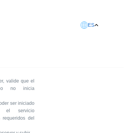
Este artículo fue traducido usando IA.
ES
r, valide que el
io no inicia
oder ser iniciado
r el servicio
 requeridos del
nserver y subir