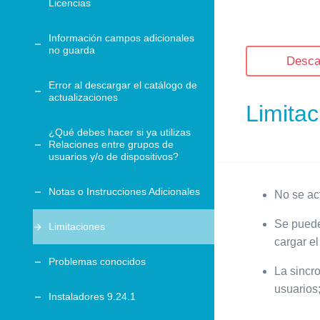
Licencias
Información campos adicionales
no guarda
Desca
Error al descargar el catálogo de
actualizaciones
Limita
¿Qué debes hacer si ya utilizas
Relaciones entre grupos de
usuarios y/o de dispositivos?
Notas o Instrucciones Adicionales
No se ac
Se puede
Limitaciones
cargar el
Problemas conocidos
La sincr
usuarios
Instaladores 9.24.1