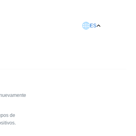
Este artículo fue traducido usando IA.
ES
r nuevamente
rupos de
sitivos.