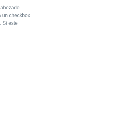
ncabezado.
a un checkbox
. Si este