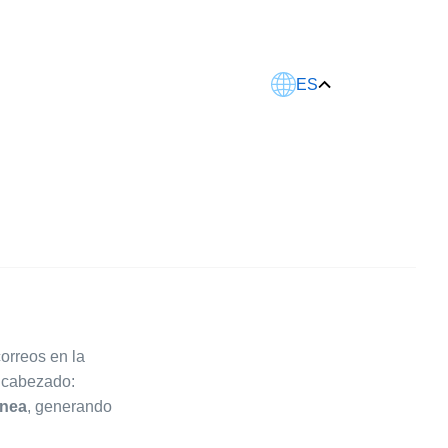
Este artículo fue traducido usando IA.
ES
orreos en la
encabezado:
ínea
, generando