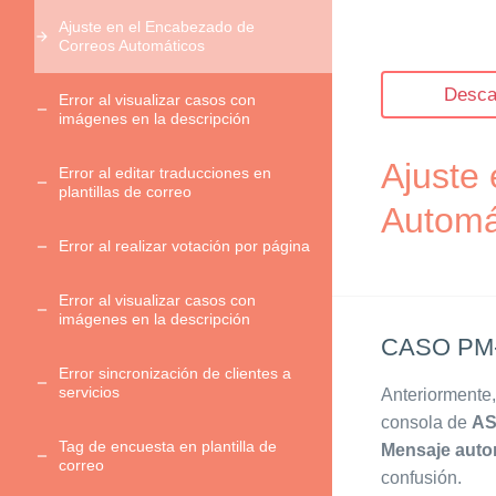
Ajuste en el Encabezado de
Correos Automáticos
Desca
Error al visualizar casos con
imágenes en la descripción
Ajuste
Error al editar traducciones en
plantillas de correo
Automá
Error al realizar votación por página
Error al visualizar casos con
imágenes en la descripción
CASO PM-
Error sincronización de clientes a
servicios
Anteriormente,
consola de
AS
Tag de encuesta en plantilla de
Mensaje auto
correo
confusión.