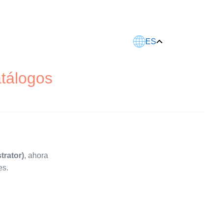
Este artículo fue traducido usando IA.
ES
atálogos
rator)
, ahora
es.