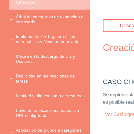
Catálogos
Árbol de categorías de expandido a
colapsado
Desca
Implementación Tag para última
nota pública y última nota privada
Creaci
Mejora en la descarga de CIs y
Usuarios
Duplicidad en las relaciones de
CASO CHG
tareas
Se implementa
Lentitud y alto consumo de recursos
es posible rea
Envío de notificaciones teams sin
Ver Catálogo
URL configurada
Asociación de grupos a categorías