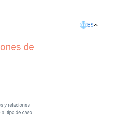
Este artículo fue traducido usando IA.
ES
iones de
s y relaciones
al tipo de caso