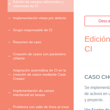
Edición de campos adicionales y
relaciones de CI
Implementación vistas por defecto
Desca
Grupo responsable de CI
Edición
Resumen de caso
CI
Creación de casos con parámetro
ciName
Asignación automática de CI en la
creación de casos mediante Case
CASO CHG
Creator
Se implementa 
Implementación de campo
de activos en 
interfaceid en tareas
y proyecto.
Problema con salto de línea al crear
Ver Ajustes de