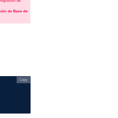
 migración de
sión de Base de
Copy
Copy