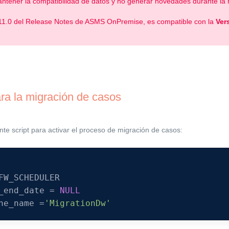
antener la compatibilidad de datos y no generar novedades durante la
.11.0 del Release Notes de ASMS OnPremise, es compatible con la
Ver
ara la migración de casos
ente script para activar el proceso de migración de casos:
FW_SCHEDULER
_end_date
=
NULL
he_name
=
'MigrationDw'