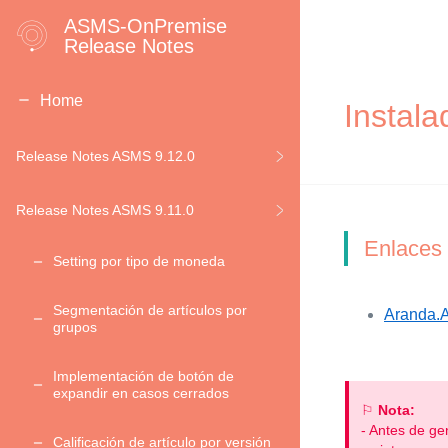
ASMS-OnPremise
Release Notes
Home
Instala
Release Notes ASMS 9.12.0
Release Notes ASMS 9.11.0
Enlaces
Setting por tipo de moneda
Segmentación de artículos por
Aranda.A
grupos
Implementación de botón de
expandir en casos cerrados
⚐
Nota:
- Antes de ge
Calificación de artículo por versión