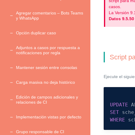
script para m
casos.
La Versión 9
Agregar comentarios – Bots Teams
y WhatsApp
Datos 9.5.50
Opción duplicar caso
Adjuntos a casos por respuesta a
notificaciones por regla
Script p
Mantener sesión entre consolas
Ejecute el sigui
Carga masiva no deja histórico
Edición de campos adicionales y
relaciones de CI
UPDATE
A
SET
sche
Implementación vistas por defecto
WHERE
sc
Grupo responsable de CI