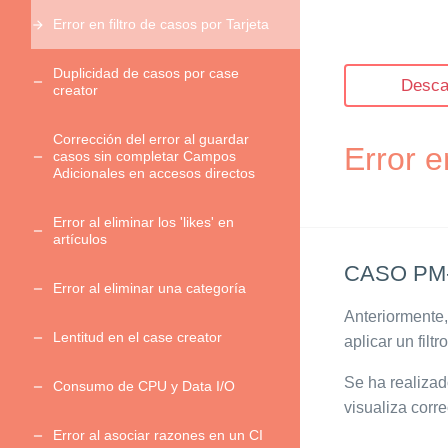
Error en filtro de casos por Tarjeta
Duplicidad de casos por case
Desca
creator
Corrección del error al guardar
Error e
casos sin completar Campos
Adicionales en accesos directos
Error al eliminar los 'likes' en
artículos
CASO PM-
Error al eliminar una categoría
Anteriormente,
Lentitud en el case creator
aplicar un filtr
Se ha realizado
Consumo de CPU y Data I/O
visualiza corre
Error al asociar razones en un CI