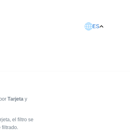
Este artículo fue traducido usando IA.
ES
 por
Tarjeta
y
eta, el filtro se
filtrado.