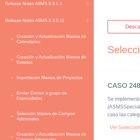
Release Notes ASMS 9.3.1.1
Release Notes ASMS 9.3.0.11
Desca
Creación y Actualización Masiva de
Calendarios
Selecci
Creación y Actualización Masiva de
Estados
Importación Masiva de Proyectos
CASO 248
Enviar Correo a grupo de
Especialistas
Se implementa 
(ASMSSpecials
Selección Masiva de Campos
caso las catego
Adicionales
Ver Seleccion
Creación y Actualización Masiva de
Campos Adicionales