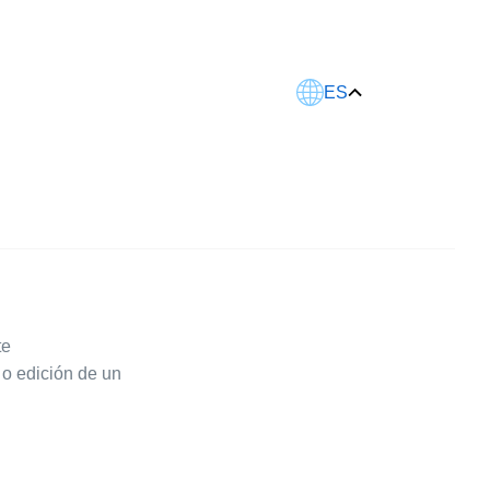
Este artículo fue traducido usando IA.
ES
te
o edición de un