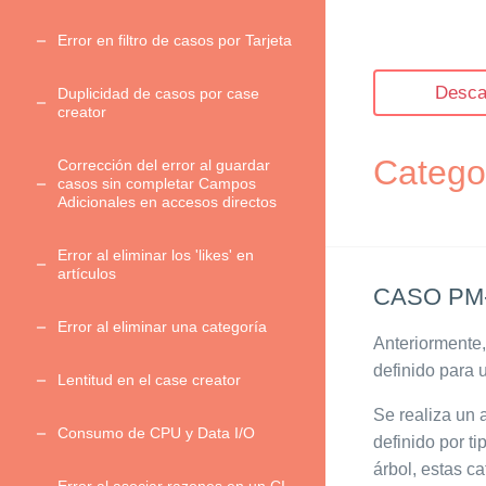
Error en filtro de casos por Tarjeta
Desca
Duplicidad de casos por case
creator
Categor
Corrección del error al guardar
casos sin completar Campos
Adicionales en accesos directos
Error al eliminar los 'likes' en
artículos
CASO PM-
Error al eliminar una categoría
Anteriormente,
definido para u
Lentitud en el case creator
Se realiza un 
Consumo de CPU y Data I/O
definido por ti
árbol, estas c