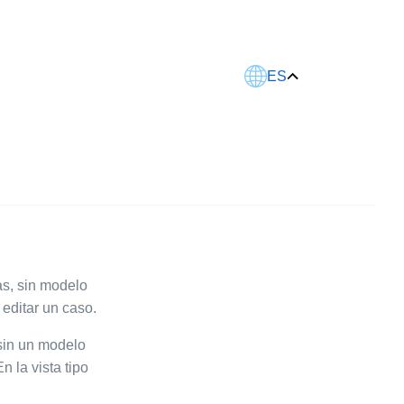
Este artículo fue traducido usando IA.
ES
as, sin modelo
 editar un caso.
 sin un modelo
n la vista tipo