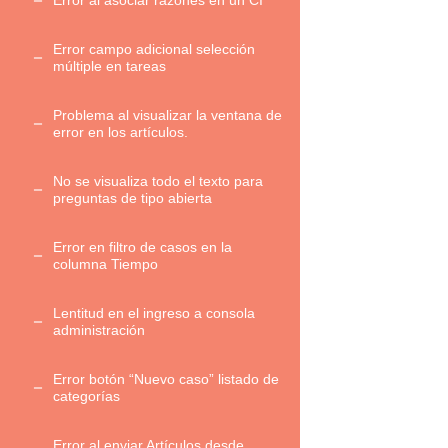
Error al asociar razones en un CI
Error campo adicional selección
múltiple en tareas
Problema al visualizar la ventana de
error en los artículos.
No se visualiza todo el texto para
preguntas de tipo abierta
Error en filtro de casos en la
columna Tiempo
Lentitud en el ingreso a consola
administración
Error botón “Nuevo caso” listado de
categorías
Error al enviar Artículos desde