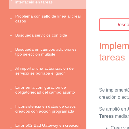
interfaceid en tareas
Problema con salto de línea al crear
casos
Desca
Búsqueda servicios con tilde
Implem
Búsqueda en campos adicionales
tipo selección múltiple
tareas
Al importar una actualización de
servicio se borraba el guión
Error en la configuración de
Se implement
obligatoriedad del campo asunto
creación o act
Inconsistencia en datos de casos
Se amplió en
creados con acción programada
Tareas
mediant
Error 502 Bad Gateway en creación
Crear y 