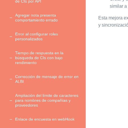
de CIs por API
similar 
Agregar nota presenta
Esta mejora ex
comportamiento errado
y sincronizaci
Error al configurar roles
personalizados
Tiempo de respuesta en la
búsqueda de CIs con bajo
rendimiento
Corrección de mensaje de error en
ALBI
Ampliación del límite de caracteres
para nombres de compañías y
proveedores
Enlace de encuesta en webHook