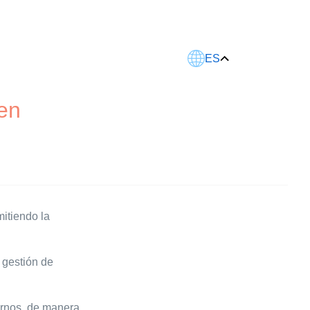
Este artículo fue traducido usando IA.
ES
en
itiendo la
a gestión de
ernos, de manera