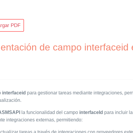
rgar PDF
entación de campo interfaceid 
ó
interfaceid
para gestionar tareas mediante integraciones, perm
ualización.
ASMSAPI
la funcionalidad del campo
interfaceId
para incluir l
e integraciones externas, permitiendo:
actualizar tareas a través de integraciones con proveedores ext